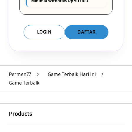
Minimal Withdraw Rp 50.000
LOGIN
DAFTAR
Layer Popup Close
Permen77
>
Game Terbaik Hari Ini
>
Game Terbaik
Buka
Footer Navigation
Products
Buka