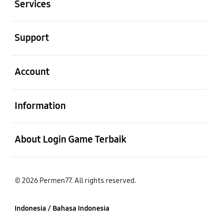
Services
Buka
Support
Buka
Account
Buka
Information
Buka
About Login Game Terbaik
© 2026 Permen77. All rights reserved.
Indonesia / Bahasa Indonesia