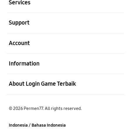
Services
Buka
Support
Buka
Account
Buka
Information
Buka
About Login Game Terbaik
© 2026 Permen77. All rights reserved.
Indonesia / Bahasa Indonesia