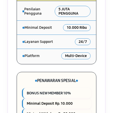
Penilaian
5 JUTA
Pengguna
PENGGUNA
Minimal Deposit
10.000 Ribu
Layanan Support
24/7
Platform
Multi-Device
PENAWARAN SPESIAL
BONUS NEW MEMBER 10%
Minimal Deposit Rp. 10.000