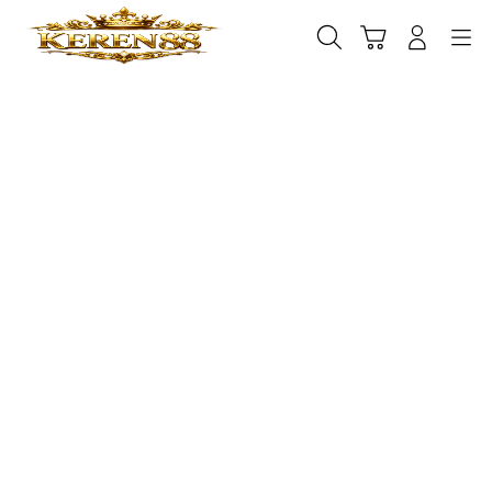
Skip
to
Cari
Troli
Login
Navigation
content