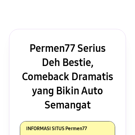
Permen77 Serius
Deh Bestie,
Comeback Dramatis
yang Bikin Auto
Semangat
INFORMASI SITUS Permen77