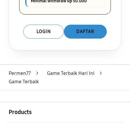
Minimal Withdraw Rp 50.000
LOGIN
DAFTAR
Layer Popup Close
Permen77
>
Game Terbaik Hari Ini
>
Game Terbaik
Buka
Footer Navigation
Products
Buka